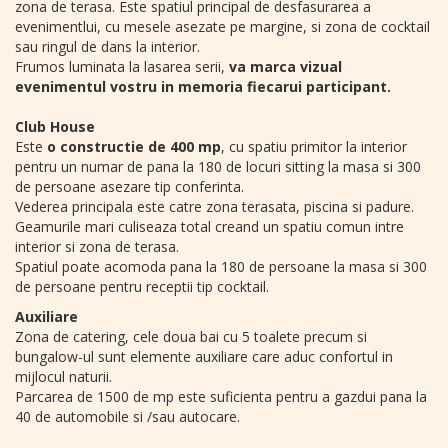
zona de terasa. Este spatiul principal de desfasurarea a
evenimentlui, cu mesele asezate pe margine, si zona de cocktail
sau ringul de dans la interior.
Frumos luminata la lasarea serii,
va marca vizual
evenimentul vostru in memoria fiecarui participant.
Club House
Este
o constructie de 400 mp
, cu spatiu primitor la interior
pentru un numar de pana la 180 de locuri sitting la masa si 300
de persoane asezare tip conferinta.
Vederea principala este catre zona terasata, piscina si padure.
Geamurile mari culiseaza total creand un spatiu comun intre
interior si zona de terasa.
Spatiul poate acomoda pana la 180 de persoane la masa si 300
de persoane pentru receptii tip cocktail.
Auxiliare
Zona de catering, cele doua bai cu 5 toalete precum si
bungalow-ul sunt elemente auxiliare care aduc confortul in
mijlocul naturii.
Parcarea de 1500 de mp este suficienta pentru a gazdui pana la
40 de automobile si /sau autocare.