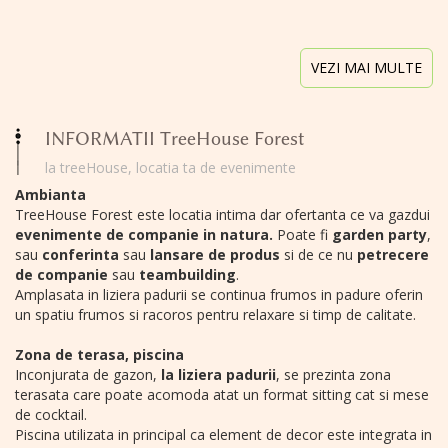
VEZI MAI MULTE
INFORMATII TreeHouse Forest
la treeHouse, locatia ta de evenimente
Ambianta
TreeHouse Forest este locatia intima dar ofertanta ce va gazdui
evenimente de companie in natura.
Poate fi
garden party
,
sau
conferinta
sau
lansare de produs
si de ce nu
petrecere
de companie
sau
teambuilding
.
Amplasata in liziera padurii se continua frumos in padure oferin
un spatiu frumos si racoros pentru relaxare si timp de calitate.
Zona de terasa, piscina
Inconjurata de gazon,
la liziera padurii
, se prezinta zona
terasata care poate acomoda atat un format sitting cat si mese
de cocktail.
Piscina utilizata in principal ca element de decor este integrata in