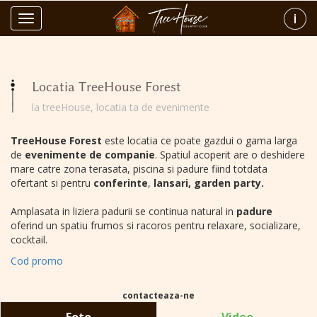
Toggle
navigation
Locatia TreeHouse Forest
la treeHouse, locatia ta de evenimente
TreeHouse Forest
este locatia ce poate gazdui o gama larga
de
evenimente de companie
. Spatiul acoperit are o deshidere
mare catre zona terasata, piscina si padure fiind totdata
ofertant si pentru
conferinte
,
lansari, garden party.
Amplasata in liziera padurii se continua natural in
padure
oferind un spatiu frumos si racoros pentru relaxare, socializare,
cocktail.
Cod promo
contacteaza-ne