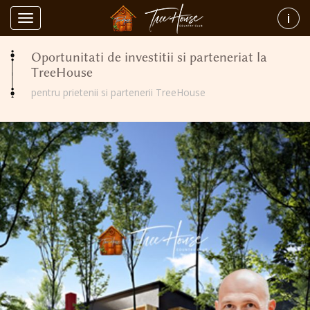
Home
Info
Toggle
Oportunitati de investitii si parteneriat la TreeHouse
navigation
Oportunitati de investitii si parteneriat la
TreeHouse
pentru prietenii si partenerii TreeHouse