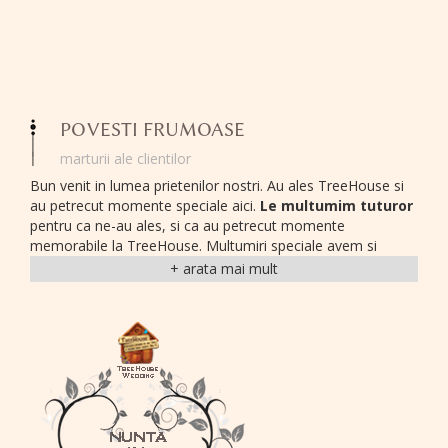
POVESTI FRUMOASE
marturii ale clientilor
Bun venit in lumea prietenilor nostri. Au ales TreeHouse si
au petrecut momente speciale aici.
Le multumim tuturor
pentru ca ne-au ales, si ca au petrecut momente
memorabile la TreeHouse. Multumiri speciale avem si
pentru cei care in ciuda tumultului vietii corporatiste si-au
gasit putin timp pentru a ne trimite cateva fotografii si
cateva randuri.
Am gazuit cu bucurie multe evenimente de companie; am
observat echipe care s-au distrat si s-au simtit bine,
obiective indeplinite, companii care au realizat evenimente
memorabile si care au revenit cu placere in
locatiile de