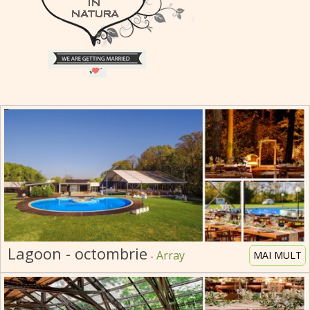
evenimente corporate TreeHouse
- evenimente
companii in mijlocul naturii.
Lagoon - octombrie
Array
MAI MULT
-