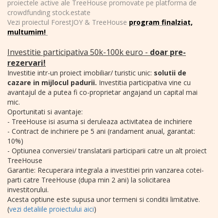
proiectele active ale TreeHouse promovate pe platforma de
crowdfunding stock.estate
Vezi proiectul ForestJOY & TreeHouse
program finalziat,
multumim!
Investitie participativa 50k-100k euro -
doar pre-
rezervari!
Investitie intr-un proiect imobiliar/ turistic unic:
solutii de
cazare in mijlocul padurii.
Investitia participativa vine cu
avantajul de a putea fi co-proprietar angajand un capital mai
mic.
Oportunitati si avantaje:
- TreeHouse isi asuma si deruleaza activitatea de inchiriere
- Contract de inchiriere pe 5 ani (randament anual, garantat:
10%)
- Optiunea conversiei/ translatarii participarii catre un alt proiect
TreeHouse
Garantie: Recuperara integrala a investitiei prin vanzarea cotei-
parti catre TreeHouse (dupa min 2 ani) la solicitarea
investitorului.
Acesta optiune este supusa unor termeni si conditii limitative.
(
vezi detaliile proiectului aici
)