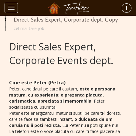
Home
Info
Direct Sales Expert, Corporate dept. Copy
Toggle
navigation
Direct Sales Expert, Corporate dept. Copy
cel mai tare job
Direct Sales Expert,
Corporate Events dept.
Cine este Peter (Petra)
Peter, candidatul pe care il cautam,
este o persoana
matura, cu experienta; o prezenta placuta,
carismatica, apreciata si memorabila.
Peter
socializeaza cu usurinta.
Peter este energizantul matur si subtil pe care ti-l doresti,
care te face sa zambesti instant,
o dulceata de om
caruia nu ii poti rezista.
Lui Peter nu ii poti spune nu!
La telefon este o voce placuta cu care iti face placere sa