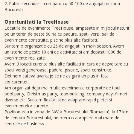
2. Public secundar – companii cu 50-100 de angajati in zona
Bucuresti
Oportunitati la TreeHouse
Locatiile de evenimente TreeHouse, ampasate in mijlocul naturii
pe un teren de peste 50 ha cu padure, spatii verzi, sali de
evenimente construite, piscine plus alte facilitati.
Suntem o organizatie cu 25 de angajati in main season. Avem
un istoric de peste 10 ani de activitate si am depasit 1000 de
evenimente realizate.
Avem 3 locatii curente plus alte facilitati in curs de dezvoltare cu
spatii verzi generoase, padure, piscine, spatii construite.
Detinem cateva avantaje ce ne asigura un plus in fata
concurentei.
Am organizat deja mai multe evenimente corporate de tipul
pool party, Christmas party, teambuilding, company day, filmari
diverse etc. Suntem flexibili si ne adaptam rapid pietei si
evenimentelor curente.
Pozitionarea in zona de NW a Bucurestiului (Romania), la 17 km
de centura Bucurestiului, ne ofera o apropiere mai mare de
centrele de business.