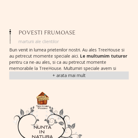
POVESTI FRUMOASE
marturii ale clientilor
Bun venit in lumea prietenilor nostri. Au ales TreeHouse si
au petrecut momente speciale aici.
Le multumim tuturor
pentru ca ne-au ales, si ca au petrecut momente
memorabile la TreeHouse. Multumiri speciale avem si
pentru cei care in ciuda tumultului vietii corporatiste si-au
gasit putin timp pentru a ne trimite cateva fotografii si
cateva randuri.
Am gazuit cu bucurie multe evenimente de companie; am
observat echipe care s-au distrat si s-au simtit bine,
obiective indeplinite, companii care au realizat evenimente
memorabile si care au revenit cu placere in
locatiile de
evenimente corporate TreeHouse
- evenimente