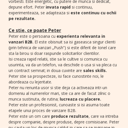
vorbesti. Este energetic, cu putere de munca si dedicat,
depune efort. Peter
invata rapid
si continuu,
experimenteaza, se adapteaza si
este continuu cu ochii
pe rezultate.
Ce stie, ce poate Peter
Peter este o persoana cu
experienta relevanta in
vanzari B2B.
El este obisnuit sa isi gaseasca singur clienti
(prin tehnica de vanzari „Push”) si este diferit de Ionel care
sta la birou si doar raspunde solicitarilor clientilor.
Isi creaza rapid relatii, stie sa le cultive si comunica cu
usurinta, va da un telefon, va deschide o usa si va pleca cu
un contract semnat; in doua cuvinte are
sales skills.
Peter stie sa prospecteze, isi face cunostinte noi, le
abordeaza cu lejeritate.
Peter nu renunta usor si stie deja ca activeaza intr-un
domeniu al numerelor mari, stie ca are de facut zilnic o
munca sustinuta, de rutina;
lucreaza cu placere.
Peter este un profesionist, cunoaste si isi asuma toate
etapele unui proces de vanzare B2B.
Peter este un om care
produce rezultate
, care va intreba
despre companie, despre produse, depre comisioane. Peter
nu cauta un loc de munca caldut in care sa se ingroape in